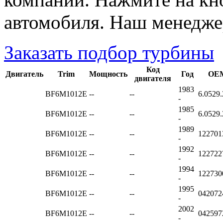
автомобиля. Наш менедже
Заказать подбор турбины
Код
Двигатель
Trim
Мощность
Год
OEM
двигателя
1983
BF6M1012E
--
--
6.0529.
-
1985
BF6M1012E
--
--
6.0529.
-
1989
BF6M1012E
--
--
12270
-
1992
BF6M1012E
--
--
122722
-
1994
BF6M1012E
--
--
12273
-
1995
BF6M1012E
--
--
04207
-
2002
BF6M1012E
--
--
042597
-