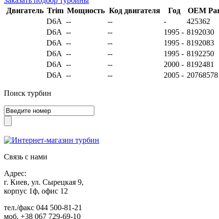
Заказать подбор турбины
Двигатель
Trim
Мощность
Код двигателя
Год
OEM Par
D6A
--
--
-
425362
D6A
--
--
1995 -
8192030
D6A
--
--
1995 -
8192083
D6A
--
--
1995 -
8192250
D6A
--
--
2000 -
8192481
D6A
--
--
2005 -
20768578
Поиск турбин
Связь с нами
Адрес:
г. Киев, ул. Сырецкая 9,
корпус 1ф, офис 12
тел./факс
044 500-81-21
моб.
+38 067 729-69-10