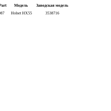
art
Модель
Заводская модель
987
Holset HX55
3538716