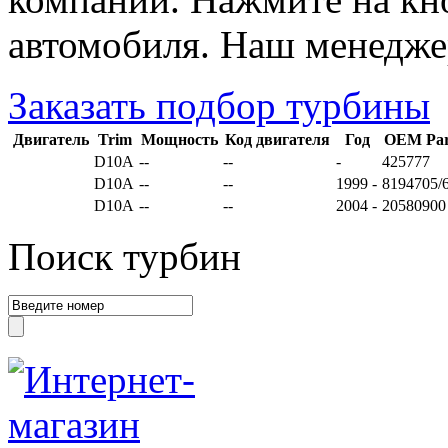
автомобиля. Наш менедже
Заказать подбор турбины
Двигатель
Trim
Мощность
Код двигателя
Год
OEM Par
D10A
--
--
-
425777
D10A
--
--
1999 -
8194705/
D10A
--
--
2004 -
20580900
Поиск турбин