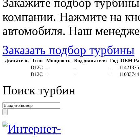
Закажите подбор турбины
компании. Нажмите на кно
автомобиля. Наш менедже
Заказать подбор турбины
Двигатель
Trim
Мощность
Код двигателя
Год
OEM Pa
D12C
--
--
-
11421375
D12C
--
--
-
11033744
Поиск турбин