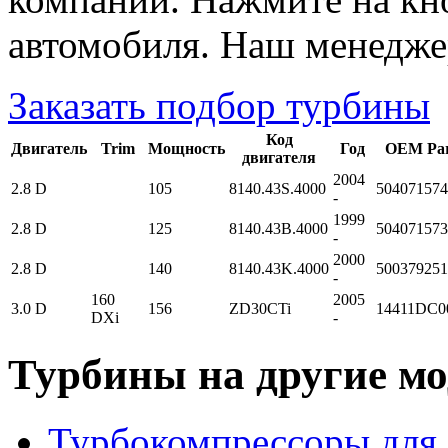
автомобиля. Наш менедже
Заказать подбор турбины
Код
Двигатель
Trim
Мощность
Год
OEM Par
двигателя
2004
2.8 D
105
8140.43S.4000
504071574
-
1999
2.8 D
125
8140.43B.4000
504071573
-
2000
2.8 D
140
8140.43K.4000
500379251
-
160
2005
3.0 D
156
ZD30CTi
14411DC0
DXi
-
Турбины на другие мо
Турбокомпрессоры для 