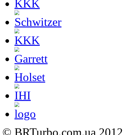
©
BRTurbo.com.ua
2012