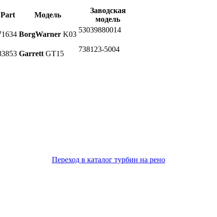
Заводская
Part
Модель
модель
53039880014
71634
BorgWarner
K03
738123-5004
83853
Garrett
GT15
Переход в каталог турбин на рено