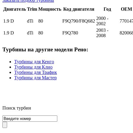
Заказать подбор турбины
Двигатель
Trim
Мощность
Код двигателя
Год
OEM 
2000 -
1.9 D
dTi
80
F9Q790/F8Q682
77014
2002
2003 -
1.9 D
dTi
80
F9Q780
82006
2008
Турбины на другие модели Рено:
Турбины для Кенго
Турбины для Клио
Турбины для Трафик
Турбины для Мастер
Поиск турбин