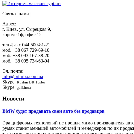
Связь с нами
Адрес:
г. Киев, ул. Сырецкая 9,
корпус 1ф, офис 12
тел./факс
044 500-81-21
моб.
+38 067 729-69-10
моб.
+38 093 167-38-20
моб.
+38 095 734-63-04
Эл. почта:
info@brturbo.com.ua
Skype:
Ruslan BR Turbo
Skype:
galkinua
Новости
BMW будет продавать свои авто без продавцов
Эра цифровых технологий не прошла мимо производителя авто
румах станет меньшей автомобилей и менеджеров по их продаж
так называемы «продуктовые гении», которые не являются про