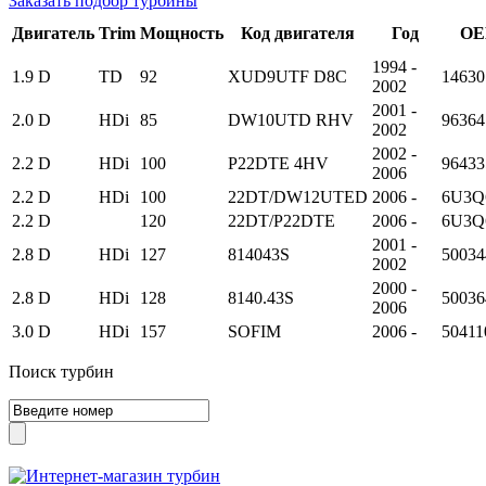
Заказать подбор турбины
Двигатель
Trim
Мощность
Код двигателя
Год
OE
1994 -
1.9 D
TD
92
XUD9UTF D8C
14630
2002
2001 -
2.0 D
HDi
85
DW10UTD RHV
96364
2002
2002 -
2.2 D
HDi
100
P22DTE 4HV
96433
2006
2.2 D
HDi
100
22DT/DW12UTED
2006 -
6U3Q
2.2 D
120
22DT/P22DTE
2006 -
6U3Q
2001 -
2.8 D
HDi
127
814043S
50034
2002
2000 -
2.8 D
HDi
128
8140.43S
50036
2006
3.0 D
HDi
157
SOFIM
2006 -
50411
Поиск турбин