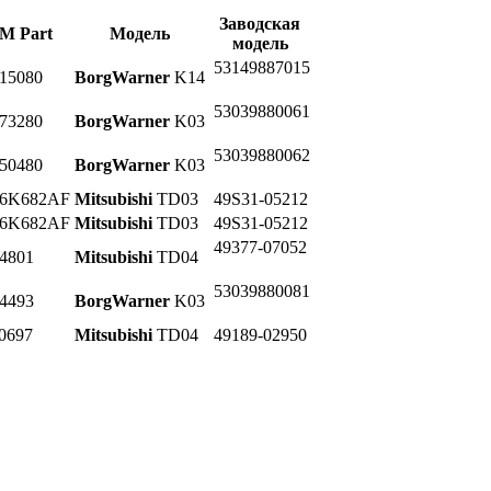
Заводская
M Part
Модель
модель
53149887015
15080
BorgWarner
K14
53039880061
73280
BorgWarner
K03
53039880062
50480
BorgWarner
K03
6K682AF
Mitsubishi
TD03
49S31-05212
6K682AF
Mitsubishi
TD03
49S31-05212
49377-07052
4801
Mitsubishi
TD04
53039880081
4493
BorgWarner
K03
0697
Mitsubishi
TD04
49189-02950