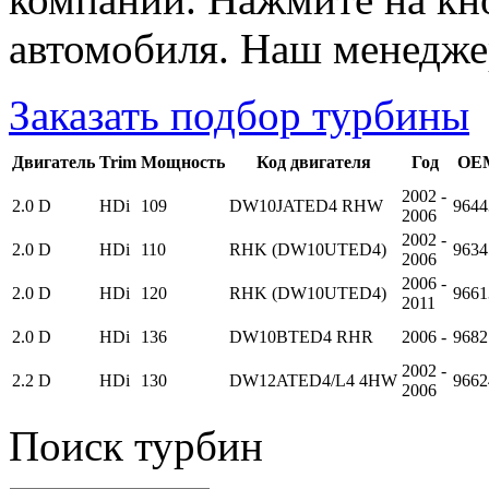
автомобиля. Наш менедже
Заказать подбор турбины
Двигатель
Trim
Мощность
Код двигателя
Год
OEM
2002 -
2.0 D
HDi
109
DW10JATED4 RHW
9644
2006
2002 -
2.0 D
HDi
110
RHK (DW10UTED4)
9634
2006
2006 -
2.0 D
HDi
120
RHK (DW10UTED4)
9661
2011
2.0 D
HDi
136
DW10BTED4 RHR
2006 -
9682
2002 -
2.2 D
HDi
130
DW12ATED4/L4 4HW
9662
2006
Поиск турбин