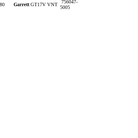
756047-
80
Garrett
GT17V VNT
5005