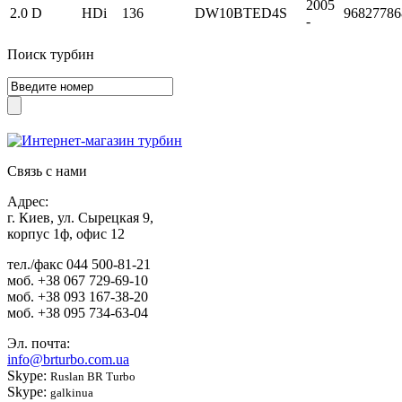
2005
2.0 D
HDi
136
DW10BTED4S
96827786
-
Поиск турбин
Связь с нами
Адрес:
г. Киев, ул. Сырецкая 9,
корпус 1ф, офис 12
тел./факс
044 500-81-21
моб.
+38 067 729-69-10
моб.
+38 093 167-38-20
моб.
+38 095 734-63-04
Эл. почта:
info@brturbo.com.ua
Skype:
Ruslan BR Turbo
Skype:
galkinua