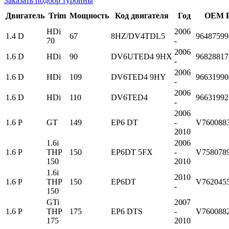
Заказать подбор турбины
Двигатель
Trim
Мощность
Код двигателя
Год
OEM P
HDi
2006
1.4 D
67
8HZ/DV4TDL5
96487599
70
-
2006
1.6 D
HDi
90
DV6UTED4 9HX
96828817
-
2006
1.6 D
HDi
109
DV6TED4 9HY
96631990
-
2006
1.6 D
HDi
110
DV6TED4
96631992
-
2006
1.6 P
GT
149
EP6 DT
-
V7600883
2010
1.6i
2006
1.6 P
THP
150
EP6DT 5FX
-
V7580789
150
2010
1.6i
2010
1.6 P
THP
150
EP6DT
V7620455
-
150
GTi
2007
1.6 P
THP
175
EP6 DTS
-
V7600882
175
2010