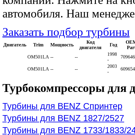
автомобиля. Наш менедже
Заказать подбор турбины
Код
OE
Двигатель
Trim
Мощность
Год
двигателя
Par
1998
OM501LA
--
--
709646
-
2003
OM501LA
--
--
609654
-
Турбокомпрессоры для д
Турбины для BENZ Спринтер
Турбины для BENZ 1827/2527
Турбины для BENZ 1733/1833/2