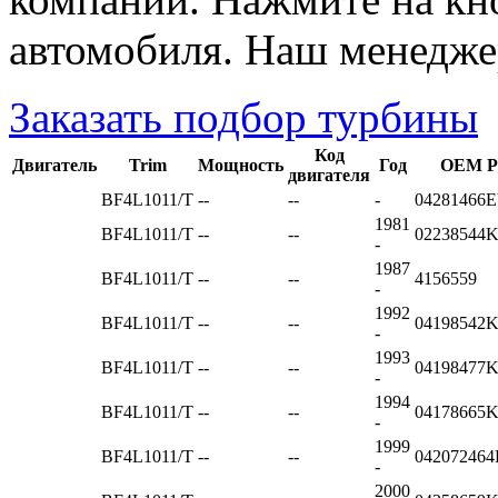
автомобиля. Наш менедже
Заказать подбор турбины
Код
Двигатель
Trim
Мощность
Год
OEM P
двигателя
BF4L1011/T
--
--
-
04281466
1981
BF4L1011/T
--
--
02238544
-
1987
BF4L1011/T
--
--
4156559
-
1992
BF4L1011/T
--
--
04198542
-
1993
BF4L1011/T
--
--
04198477
-
1994
BF4L1011/T
--
--
04178665
-
1999
BF4L1011/T
--
--
04207246
-
2000