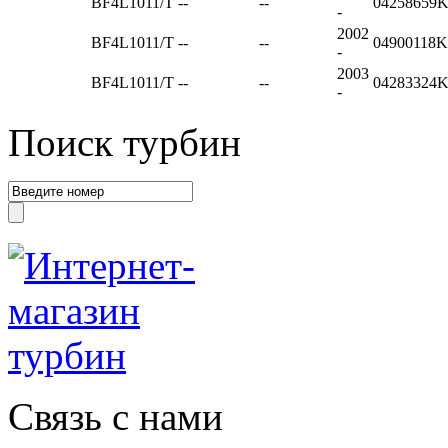
BF4L1011/T
--
--
04258659
-
2002
BF4L1011/T
--
--
04900118
-
2003
BF4L1011/T
--
--
04283324
-
Поиск турбин
Связь с нами