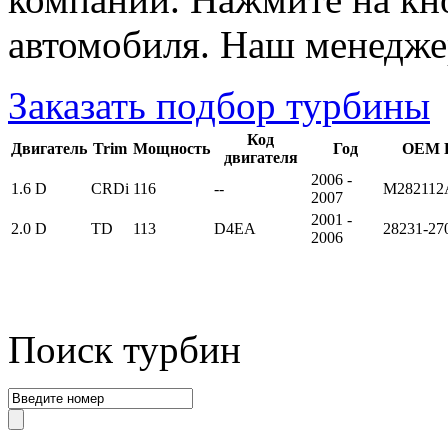
автомобиля. Наш менедже
Заказать подбор турбины
Код
Двигатель
Trim
Мощность
Год
OEM P
двигателя
2006 -
1.6 D
CRDi
116
--
M282112
2007
2001 -
2.0 D
TD
113
D4EA
28231-27
2006
Поиск турбин