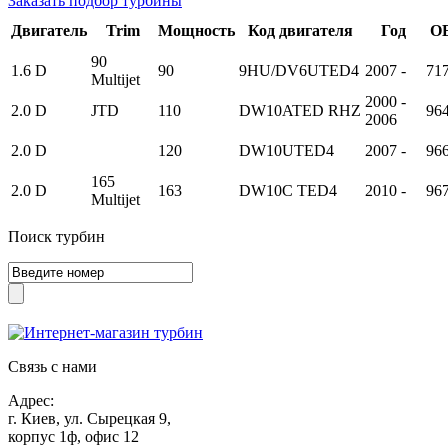
Заказать подбор турбины
Двигатель
Trim
Мощность
Код двигателя
Год
OE
90
1.6 D
90
9HU/DV6UTED4
2007 -
71
Multijet
2000 -
2.0 D
JTD
110
DW10ATED RHZ
96
2006
2.0 D
120
DW10UTED4
2007 -
96
165
2.0 D
163
DW10C TED4
2010 -
96
Multijet
Поиск турбин
Связь с нами
Адрес:
г. Киев, ул. Сырецкая 9,
корпус 1ф, офис 12