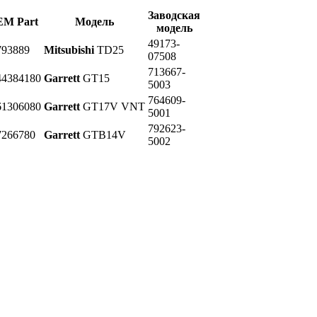
Заводская
M Part
Модель
модель
49173-
793889
Mitsubishi
TD25
07508
713667-
44384180
Garrett
GT15
5003
764609-
61306080
Garrett
GT17V VNT
5001
792623-
7266780
Garrett
GTB14V
5002