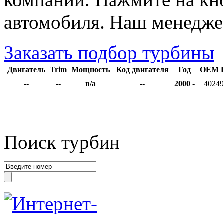
автомобиля. Наш менедже
Заказать подбор турбины
Двигатель
Trim
Мощность
Код двигателя
Год
OEM P
--
--
n/a
--
2000 -
4024
Поиск турбин