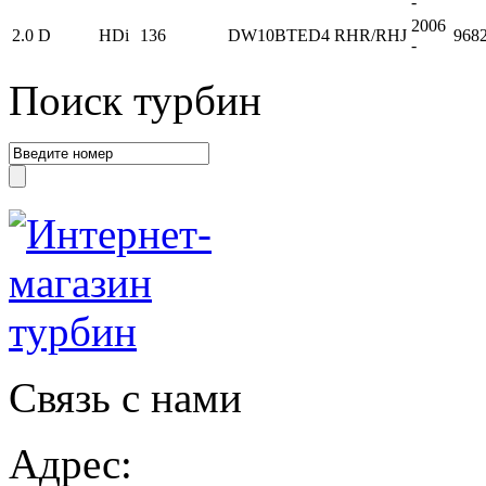
-
2006
2.0 D
HDi
136
DW10BTED4 RHR/RHJ
968
-
Поиск турбин
Связь с нами
Адрес: