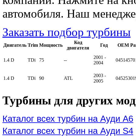
автомобиля. Наш менедже
Заказать подбор турбины
Код
Двигатель
Trim
Мощность
Год
OEM Pa
двигателя
2001 -
1.4 D
TDi
75
--
04514570
2004
2003 -
1.4 D
TDi
90
ATL
0452530
2005
Турбины для других мод
Каталог всех турбин на Ауди А6
Каталог всех турбин на Ауди S4